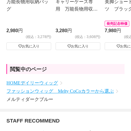
万能長物用収納バッ
キャリーケース専
美脚ショー
グ
用 万能長物用収納
ツ ブラッ
バッグ
発売記念特価
2,980
円
3,280
円
7,980
円
(税込：3,278円)
(税込：3,608円)
(税
お気に入り
お気に入り
お気に
閲覧中のページ
HOME
デイリーウィッグ
ファッションウィッグ Melty CoCo
カラーから選ぶ
メルティダークブルー
STAFF RECOMMEND