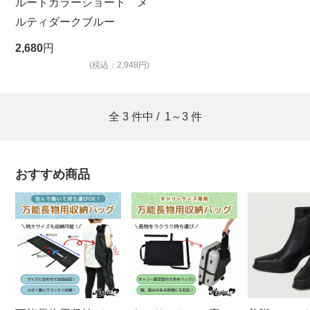
ルートカラーショート メ
ルティダークブルー
2,680
円
(税込：2,948円)
全
3
件中 /
1～3
件
おすすめ商品