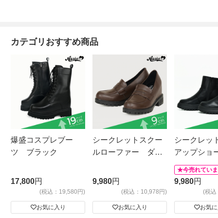
カテゴリおすすめ商品
爆盛コスプレブー
シークレットスクー
シークレッ
ツ ブラック
ルローファー ダー
アップショ
クブラウン
ツ プレー
★今売れてい
プ ブラッ
17,800
円
9,980
円
9,980
円
(税込：19,580円)
(税込：10,978円)
(税込
お気に入り
お気に入り
お気に