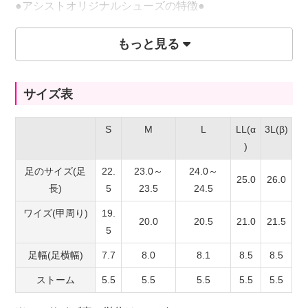
●アシストオリジナルシューズの特徴●
中敷きにマザータッチRを採用。マザータッチRは
もっと見る
NASAの宇宙計画の為に開発された 衝撃吸収・荷重分散
性能を有したウレタン素材(日本製)です。足にやさしく
フィットして負担も軽減。更に、抗菌防臭加工を施した
サイズ表
中敷を採用し快適に歩行ができます。
S
M
L
LL(α
3L(β)
)
足のサイズ(足
22.
23.0～
24.0～
25.0
26.0
長)
5
23.5
24.5
ワイズ(甲周り)
19.
20.0
20.5
21.0
21.5
5
足幅(足横幅)
7.7
8.0
8.1
8.5
8.5
ストーム
5.5
5.5
5.5
5.5
5.5