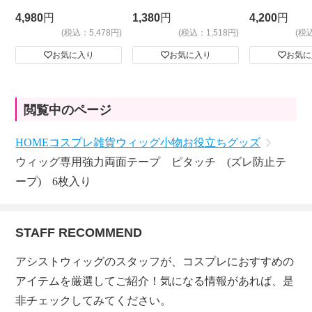
4,980
円
1,380
円
4,200
円
(税込：5,478円)
(税込：1,518円)
(税
お気に入り
お気に入り
お気に
閲覧中のページ
HOME
コスプレ雑貨
ウィッグ小物
お役立ちグッズ
ウィッグ専用強力両面テープ ピタッチ (ズレ防止テ
ープ) 6枚入り
STAFF RECOMMEND
アシストウィッグのスタッフが、コスプレにおすすめの
アイテムを厳選してご紹介！気になる情報があれば、是
非チェックしてみてください。