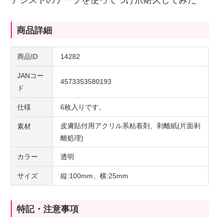
アシストのテープを使ってつけ爪耐久してみた
商品詳細
商品ID
14282
JANコー
4573353580193
ド
仕様
6枚入りです。
皮膚貼付用アクリル系粘着剤、剥離紙(片面剥
素材
離処理)
カラー
透明
サイズ
縦:100mm、横:25mm
特記・注意事項