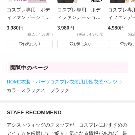
コスプレ専用 ボデ
コスプレ専用 ボデ
コスプレ専
ィファンデーショ
ィファンデーショ
ィファンデ
ン メッシュタイプ
ン ノーマルタイ
ン 胸あり
3,980
円
3,980
円
4,980
円
プ ベージュ
(税込：4,378円)
(税込：4,378円)
(税
お気に入り
お気に入り
お気に
閲覧中のページ
HOME
衣装・パーツ
コスプレ衣装
汎用性衣装
パンツ
カラースラックス ブラック
STAFF RECOMMEND
アシストウィッグのスタッフが、コスプレにおすすめの
アイテムを厳選してご紹介！気になる情報があれば、是