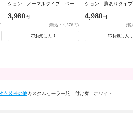
ション ノーマルタイプ ベージ
ション 胸ありタイプ
ュ
3,980
4,980
円
円
)
(税込：4,378円)
(税
お気に入り
お気に入り
性衣装
その他
カスタムセーラー服 付け襟 ホワイト