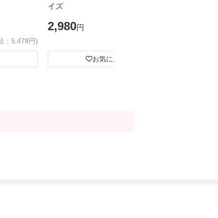
イズ
2,980
円
込：5,478円)
(税込：3,278円)
お気に入り