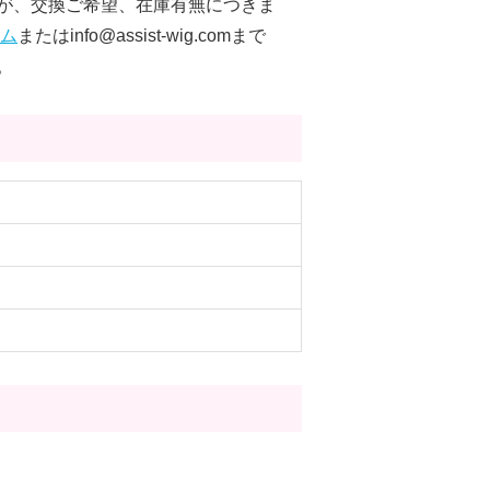
が、交換ご希望、在庫有無につきま
ム
またはinfo@assist-wig.comまで
。