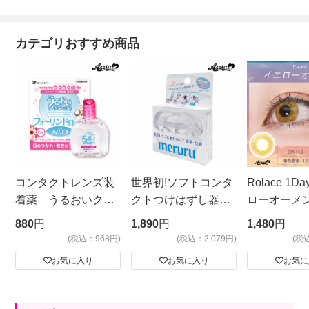
カテゴリおすすめ商品
コンタクトレンズ装
世界初!ソフトコンタ
Rolace 1
着薬 うるおいクッ
クトつけはずし器
ローオーメ
ション フォーリン
具 meruru ケース
880
円
1,890
円
1,480
円
ドロップNEO
付き クリア
(税込：968円)
(税込：2,079円)
(税
お気に入り
お気に入り
お気に