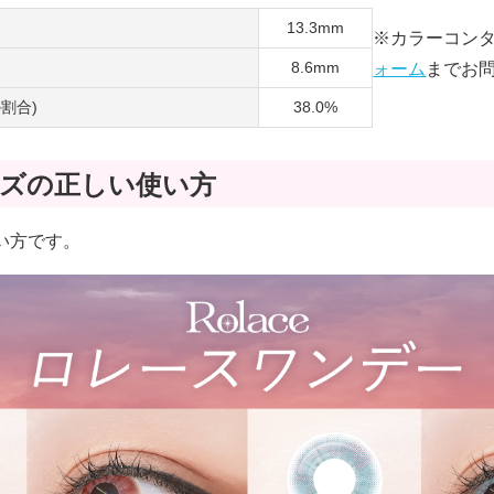
13.3mm
※カラーコン
8.6mm
ォーム
までお
割合)
38.0%
シリーズの正しい使い方
使い方です。