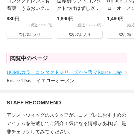
コンタクトレンズ装
世界初!ソフトコンタ
Rolace 1
着薬 うるおいクッ
クトつけはずし器
ローオーメ
ション フォーリン
具 meruru ケース
880
円
1,890
円
1,480
円
ドロップNEO
付き クリア
(税込：968円)
(税込：2,079円)
(税
お気に入り
お気に入り
お気に
閲覧中のページ
HOME
カラーコンタクト
シリーズから選ぶ
Rolace 1Day
Rolace 1Day イエローオーメン
STAFF RECOMMEND
アシストウィッグのスタッフが、コスプレにおすすめの
アイテムを厳選してご紹介！気になる情報があれば、是
非チェックしてみてください。