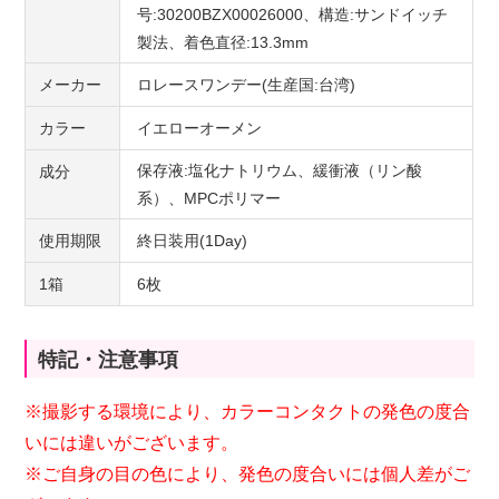
号:30200BZX00026000、構造:サンドイッチ
製法、着色直径:13.3mm
メーカー
ロレースワンデー(生産国:台湾)
カラー
イエローオーメン
保存液:塩化ナトリウム、緩衝液（リン酸
成分
系）、MPCポリマー
使用期限
終日装用(1Day)
1箱
6枚
特記・注意事項
※撮影する環境により、カラーコンタクトの発色の度合
いには違いがございます。
※ご自身の目の色により、発色の度合いには個人差がご