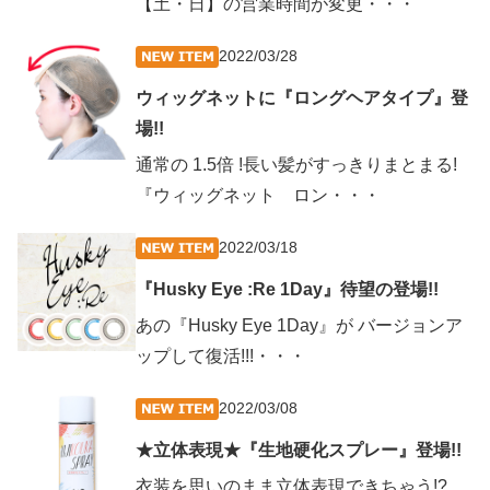
【土・日】の営業時間が変更・・・
2022/03/28
ウィッグネットに『ロングヘアタイプ』登
場!!
通常の 1.5倍 !長い髪がすっきりまとまる!
『ウィッグネット ロン・・・
2022/03/18
『Husky Eye :Re 1Day』待望の登場!!
あの『Husky Eye 1Day』が バージョンア
ップして復活!!!・・・
2022/03/08
★立体表現★『生地硬化スプレー』登場!!
衣装を思いのまま立体表現できちゃう!?