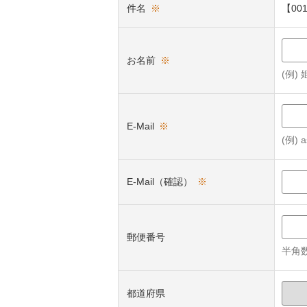
件名
※
【00
お名前
※
(例)
E-Mail
※
(例) a
E-Mail（確認）
※
郵便番号
半角数
都道府県