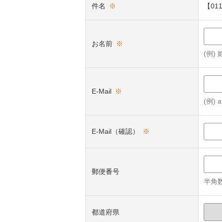
件名
※
【0
お名前
※
(例)
E-Mail
※
(例) a
E-Mail（確認）
※
郵便番号
半角数
都道府県