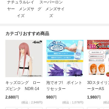
ナチュラルレイ
スーパーロン
ヤー メンズサ
グ メンズサイ
イズ
ズ
カテゴリおすすめ商品
キッズロング ロー
泡でオフ! ポイント
3Dスタイリ
ズピンク NDR-14
リセッター
ーターAS
ビッグサイ
2,680
円
980
円
1,980
円
(税込：2,948円)
(税込：1,078円)
(税