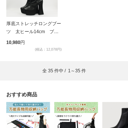
厚底ストレッチロングブー
ツ 太ヒール14cm ブラ
ック
10,980
円
(税込：12,078円)
全
35
件中 /
1～35
件
おすすめ商品