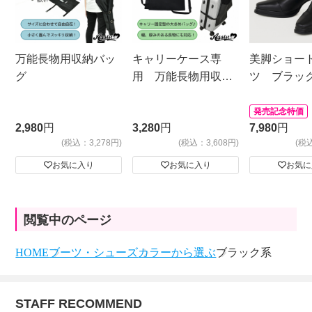
万能長物用収納バッ
キャリーケース専
美脚ショー
グ
用 万能長物用収納
ツ ブラッ
バッグ
発売記念特価
2,980
円
3,280
円
7,980
円
(税込：3,278円)
(税込：3,608円)
(税
お気に入り
お気に入り
お気に
閲覧中のページ
HOME
ブーツ・シューズ
カラーから選ぶ
ブラック系
STAFF RECOMMEND