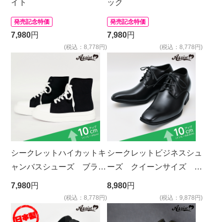
イト
ック
発売記念特価
発売記念特価
7,980
円
7,980
円
(税込：8,778円)
(税込：8,778円)
シークレットハイカットキ
シークレットビジネスシュ
ャンバスシューズ ブラッ
ーズ クイーンサイズ ブ
ク
ラック
7,980
円
8,980
円
(税込：8,778円)
(税込：9,878円)