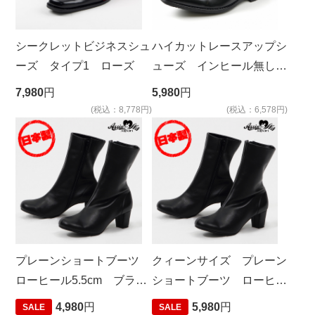
シークレットビジネスシュ
ハイカットレースアップシ
ーズ タイプ1 ローズ
ューズ インヒール無し
ブラック
7,980
円
5,980
円
(税込：8,778円)
(税込：6,578円)
プレーンショートブーツ
クィーンサイズ プレーン
ローヒール5.5cm ブラッ
ショートブーツ ローヒー
ク
ル5.5cm ブラック
4,980
円
5,980
円
SALE
SALE