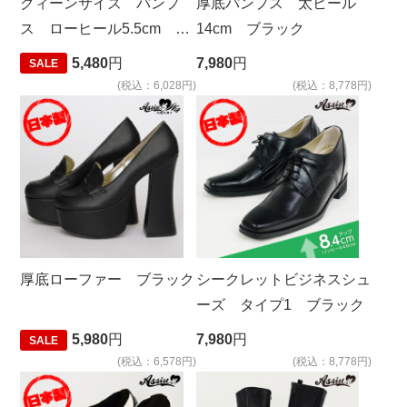
クィーンサイズ パンプ
厚底パンプス 太ヒール
ス ローヒール5.5cm ブ
14cm ブラック
ラック
5,480
円
7,980
円
SALE
(税込：6,028円)
(税込：8,778円)
厚底ローファー ブラック
シークレットビジネスシュ
ーズ タイプ1 ブラック
5,980
円
7,980
円
SALE
(税込：6,578円)
(税込：8,778円)