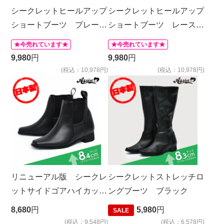
シークレットヒールアップ
シークレットヒールアップ
ショートブーツ プレーン
ショートブーツ レースア
タイプ ブラック
ップタイプ ブラック
★今売れています★
★今売れています★
9,980
円
9,980
円
(税込：10,978円)
(税込：10,978円)
リニューアル版 シークレ
シークレットストレッチロ
ットサイドゴアハイカット
ングブーツ ブラック
シューズ
8,680
円
5,980
円
SALE
(税込：9,548円)
(税込：6,578円)