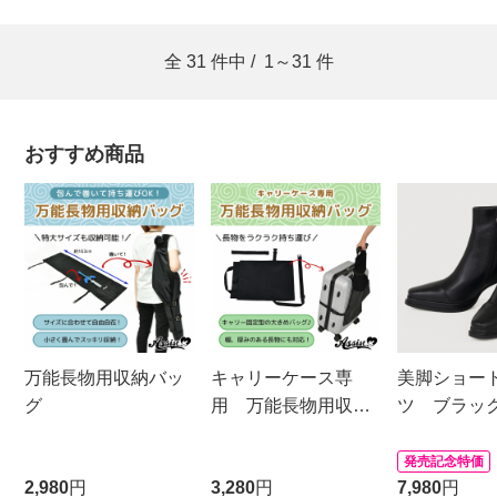
全
31
件中 /
1～31
件
おすすめ商品
万能長物用収納バッ
キャリーケース専
美脚ショー
グ
用 万能長物用収納
ツ ブラッ
バッグ
発売記念特価
2,980
円
3,280
円
7,980
円