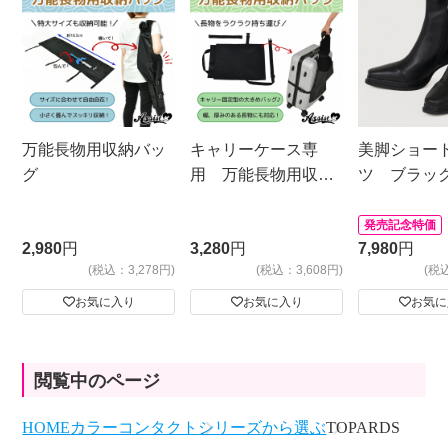
万能長物用収納バッ
キャリーケース専
美脚ショー
グ
用 万能長物用収納
ツ ブラッ
バッグ
発売記念特価
2,980
円
3,280
円
7,980
円
(税込：3,278円)
(税込：3,608円)
(税
お気に入り
お気に入り
お気に
閲覧中のページ
HOME
カラーコンタクト
シリーズから選ぶ
TOPARDS