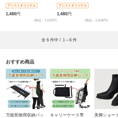
アシストオリジナル
アシストオリジナル
1,480
円
1,480
円
(税込：1,628円)
(税込：1,628円)
全
6
件中 /
1～6
件
おすすめ商品
万能長物用収納バッ
キャリーケース専
美脚ショー