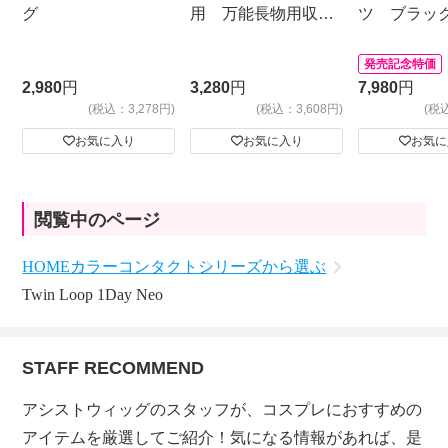
グ
用 万能長物用収納
ツ ブラッ
バッグ
発売記念特価
2,980
円
3,280
円
7,980
円
(税込：3,278円)
(税込：3,608円)
(税
お気に入り
お気に入り
お気に
閲覧中のページ
HOME
カラーコンタクト
シリーズから選ぶ
Twin Loop 1Day Neo
STAFF RECOMMEND
アシストウィッグのスタッフが、コスプレにおすすめの
アイテムを厳選してご紹介！気になる情報があれば、是