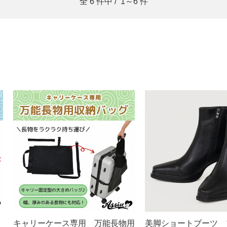
全
6
件中 /
1～6
件
キャリーケース専用 万能長物用
美脚ショートブーツ 