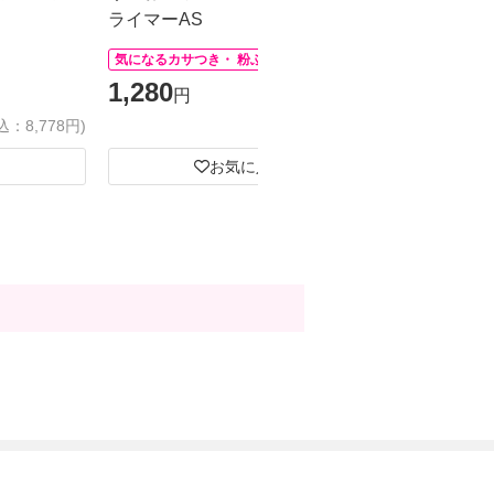
ライマーAS
(ロソキーナ
しコーム、
気になるカサつき・ 粉ふきに
ラック シ
1,280
6,980
円
円
様一点限り
込：8,778円)
(税込：1,408円)
お気に入り