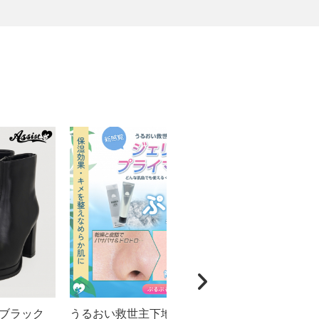
ブラック
うるおい救世主下地 ジェリープ
★初心者向