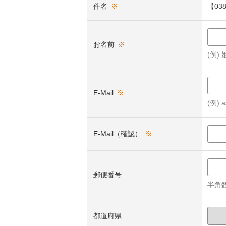
件名
※
【0
お名前
※
(例)
E-Mail
※
(例) a
E-Mail（確認）
※
郵便番号
半角数
都道府県