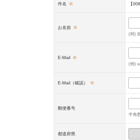
件名
※
【00
お名前
※
(例)
E-Mail
※
(例) a
E-Mail（確認）
※
郵便番号
半角数
都道府県