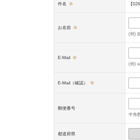
件名
※
【0
お名前
※
(例)
E-Mail
※
(例) a
E-Mail（確認）
※
郵便番号
半角数
都道府県