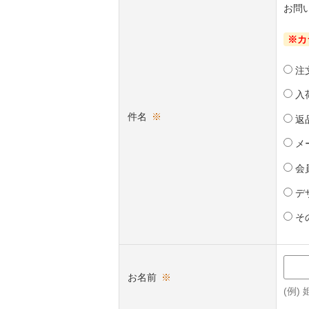
お問
※カ
注
入
件名
※
返
メ
会
デ
そ
お名前
※
(例)