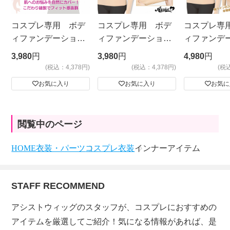
コスプレ専用 ボデ
コスプレ専用 ボデ
コスプレ専
ィファンデーショ
ィファンデーショ
ィファンデ
ン メッシュタイプ
ン ノーマルタイ
ン 胸あり
3,980
円
3,980
円
4,980
円
プ ベージュ
(税込：4,378円)
(税込：4,378円)
(税
お気に入り
お気に入り
お気に
閲覧中のページ
HOME
衣装・パーツ
コスプレ衣装
インナーアイテム
STAFF RECOMMEND
アシストウィッグのスタッフが、コスプレにおすすめの
アイテムを厳選してご紹介！気になる情報があれば、是