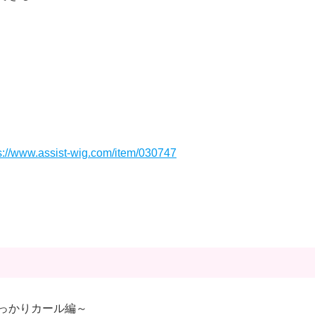
s://www.assist-wig.com/item/030747
っかりカール編～