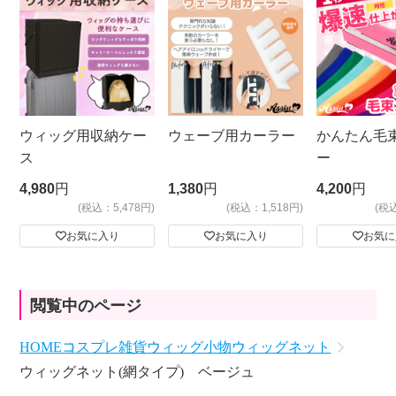
ウィッグ用収納ケー
ウェーブ用カーラー
かんたん毛
ス
ー
4,980
円
1,380
円
4,200
円
(税込：5,478円)
(税込：1,518円)
(税
お気に入り
お気に入り
お気に
閲覧中のページ
HOME
コスプレ雑貨
ウィッグ小物
ウィッグネット
ウィッグネット(網タイプ) ベージュ