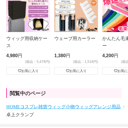
ウィッグ用収納ケー
ウェーブ用カーラー
かんたん毛
ス
ー
4,980
円
1,380
円
4,200
円
(税込：5,478円)
(税込：1,518円)
(税
お気に入り
お気に入り
お気に
閲覧中のページ
HOME
コスプレ雑貨
ウィッグ小物
ウィッグアレンジ用品
卓上クランプ