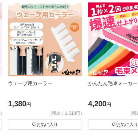
ウェーブ用カーラー
かんたん毛束メーカー
1,380
4,200
円
円
)
(税込：1,518円)
(税
お気に入り
お気に入り