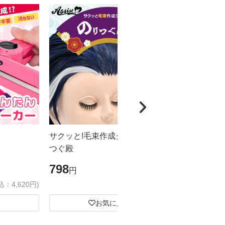
サクッと!毛束作成グルー のり
超強力!! 
つぐ殿
ープ めちゃ
798
1,548
円
円
込：4,620円)
(税込：877円)
お気に入り