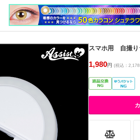
スマホ用 自撮り
1,980
円
(税込：2,178