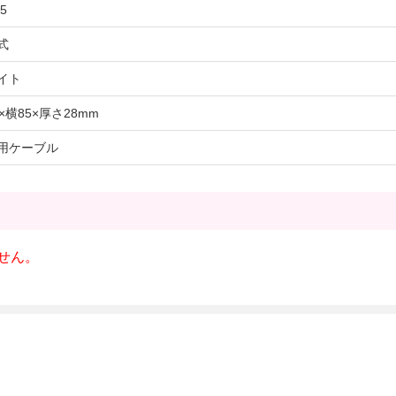
5
式
イト
×横85×厚さ28mm
用ケーブル
せん。