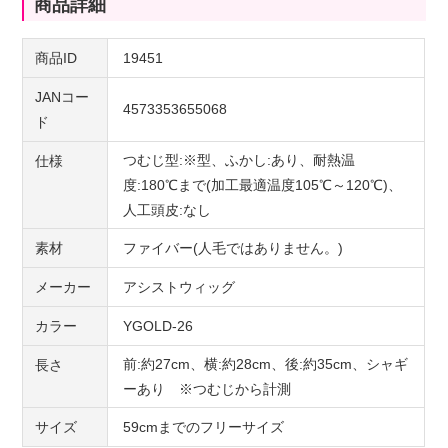
商品詳細
商品ID
19451
JANコー
4573353655068
ド
つむじ型:※型、ふかし:あり、耐熱温
仕様
度:180℃まで(加工最適温度105℃～120℃)、
人工頭皮:なし
素材
ファイバー(人毛ではありません。)
メーカー
アシストウィッグ
カラー
YGOLD-26
前:約27cm、横:約28cm、後:約35cm、シャギ
長さ
ーあり ※つむじから計測
サイズ
59cmまでのフリーサイズ