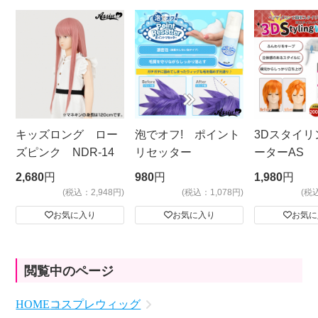
キッズロング ロー
泡でオフ! ポイント
3Dスタイリ
ズピンク NDR-14
リセッター
ーターAS
ビッグサイ
2,680
円
980
円
1,980
円
(税込：2,948円)
(税込：1,078円)
(税
お気に入り
お気に入り
お気に
閲覧中のページ
HOME
コスプレウィッグ