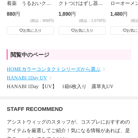
着薬 うるおいクッ
クトつけはずし器
ローオーメ
ション フォーリン
具 meruru ケース
880
円
1,890
円
1,480
円
ドロップNEO
付き クリア
(税込：968円)
(税込：2,079円)
(税
お気に入り
お気に入り
お気に
閲覧中のページ
HOME
カラーコンタクト
シリーズから選ぶ
HANABI 1Day UV
HANABI 1Day 【UV】 1箱6枚入り 露草丸UV
STAFF RECOMMEND
アシストウィッグのスタッフが、コスプレにおすすめの
アイテムを厳選してご紹介！気になる情報があれば、是