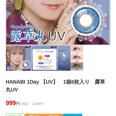
HANABI 1Day 【UV】 1箱6枚入り 露草
丸UV
999
円
(税込：1,098円)