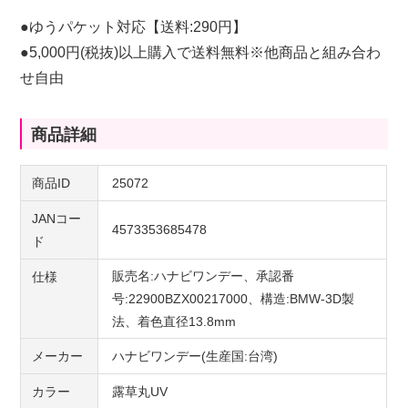
●ゆうパケット対応【送料:290円】
●5,000円(税抜)以上購入で送料無料※他商品と組み合わ
せ自由
商品詳細
商品ID
25072
JANコー
4573353685478
ド
販売名:ハナビワンデー、承認番
仕様
号:22900BZX00217000、構造:BMW-3D製
法、着色直径13.8mm
メーカー
ハナビワンデー(生産国:台湾)
カラー
露草丸UV