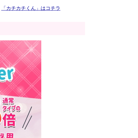
!
「カチカチくん」はコチラ