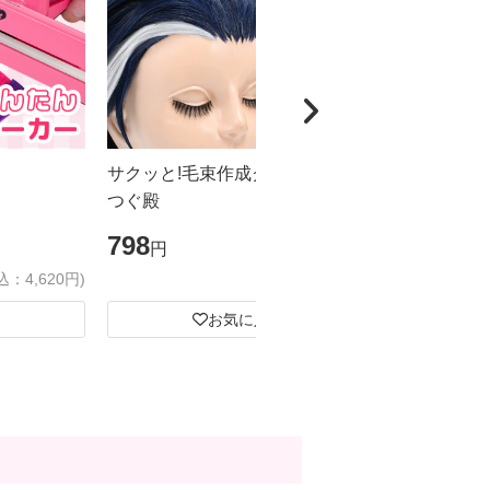
サクッと!毛束作成グルー のり
超強力!! 
つぐ殿
ープ めちゃ
798
1,548
円
円
込：4,620円)
(税込：877円)
お気に入り