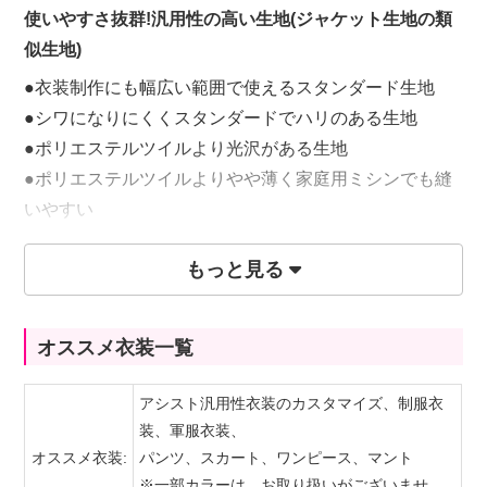
使いやすさ抜群!汎用性の高い生地(ジャケット生地の類
似生地)
●衣装制作にも幅広い範囲で使えるスタンダード生地
●シワになりにくくスタンダードでハリのある生地
●ポリエステルツイルより光沢がある生地
●ポリエステルツイルよりやや薄く家庭用ミシンでも縫
いやすい
●全80カラー
もっと見る
65円(税込)/10cm
オススメ衣装一覧
※購入は50cm(数量1)毎になります。
アシスト汎用性衣装のカスタマイズ、制服衣
装、軍服衣装、
オススメ衣装:
パンツ、スカート、ワンピース、マント
※一部カラーは、お取り扱いがございませ