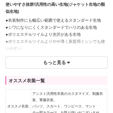
使いやすさ抜群!汎用性の高い生地(ジャケット生地の類
似生地)
●衣装制作にも幅広い範囲で使えるスタンダード生地
●シワになりにくくスタンダードでハリのある生地
●ポリエステルツイルより光沢がある生地
●ポリエステルツイルよりやや薄く家庭用ミシンでも縫
いやすい
●全80カラー
もっと見る
65円(税込)/10cm
オススメ衣装一覧
※購入は50cm(数量1)毎になります。
アシスト汎用性衣装のカスタマイズ、制服衣
装、軍服衣装、
オススメ衣装:
パンツ、スカート、ワンピース、マント
※一部カラーは、お取り扱いがございませ