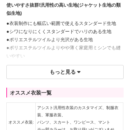
使いやすさ抜群!汎用性の高い生地(ジャケット生地の類
似生地)
●衣装制作にも幅広い範囲で使えるスタンダード生地
●シワになりにくくスタンダードでハリのある生地
●ポリエステルツイルより光沢がある生地
●ポリエステルツイルよりやや薄く家庭用ミシンでも縫
いやすい
●全80カラー
もっと見る
65円(税込)/10cm
オススメ衣装一覧
※購入は50cm(数量1)毎になります。
アシスト汎用性衣装のカスタマイズ、制服衣
装、軍服衣装、
オススメ衣装:
パンツ、スカート、ワンピース、マント
※一部カラーは、お取り扱いがございませ