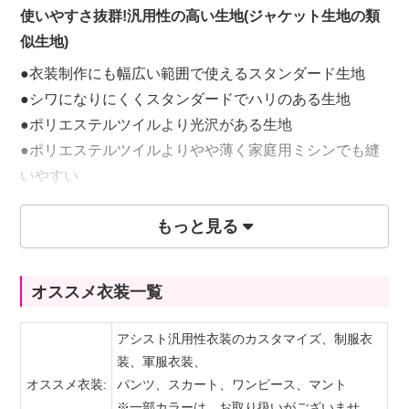
使いやすさ抜群!汎用性の高い生地(ジャケット生地の類
似生地)
●衣装制作にも幅広い範囲で使えるスタンダード生地
●シワになりにくくスタンダードでハリのある生地
●ポリエステルツイルより光沢がある生地
●ポリエステルツイルよりやや薄く家庭用ミシンでも縫
いやすい
●全80カラー
もっと見る
65円(税込)/10cm
オススメ衣装一覧
※購入は50cm(数量1)毎になります。
アシスト汎用性衣装のカスタマイズ、制服衣
装、軍服衣装、
オススメ衣装:
パンツ、スカート、ワンピース、マント
※一部カラーは、お取り扱いがございませ