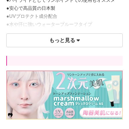
●ハイライトとしてワンポイントでの使用もオススメ
●安心で高品質の日本製
●UVプロテクト成分配合
●水や汗に強いウォータープルーフタイプ
●マシュマロのような軽いつけ心地
もっと見る
●伸びが良く自然に馴染み、少量で広範囲に使用可能
●塗布量により濃さの調節が可能
●リーズナブルで気軽に使える
※当商品は
ゆきまろクリームASのリニューアル版で
す。
少量でよく伸び、よりヨレにくくなりました。
また、密着度&保湿力もUPしました。