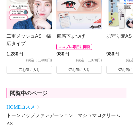
二重メッシュAS 幅
束感下まつげ
肌守り隊AS
広タイプ
コスプレ専用に開発
1,280
円
980
円
980
円
(税込：1,408円)
(税込：1,078円)
(税
お気に入り
お気に入り
お気に
閲覧中のページ
HOME
コスメ
トーンアップファンデーション マシュマロクリーム
AS