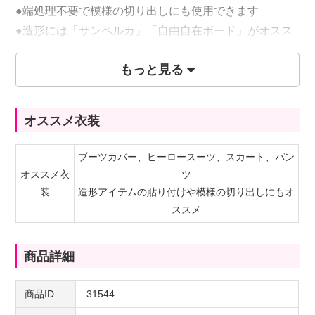
●端処理不要で模様の切り出しにも使用できます
●造形には「サンペルカ」「自由自在ボード」がオスス
メ♪
もっと見る
●糸には「レジロン」を使用するとより綺麗な仕上がり
になります♪
オススメ衣装
259円(税込)/10cm
ブーツカバー、ヒーロースーツ、スカート、パン
オススメ衣
ツ
20%OFF!
装
造形アイテムの貼り付けや模様の切り出しにもオ
※購入は50cm(数量1)毎になります。
ススメ
商品詳細
商品ID
31544