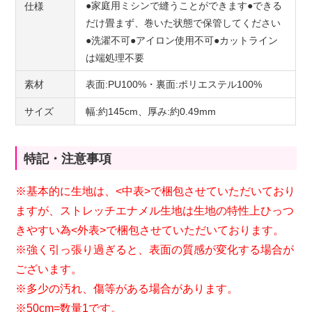
●家庭用ミシンで縫うことができます●できる
仕様
だけ畳まず、巻いた状態で保管してください
●洗濯不可●アイロン使用不可●カットライン
は端処理不要
素材
表面:PU100%・裏面:ポリエステル100%
サイズ
幅:約145cm、厚み:約0.49mm
特記・注意事項
※基本的に生地は、<中表>で梱包させていただいており
ますが、ストレッチエナメル生地は生地の特性上ひっつ
きやすい為<外表>で梱包させていただいております。
※強く引っ張り過ぎると、表面の質感が変化する場合が
ございます。
※多少の汚れ、傷等がある場合があります。
※50cm=数量1です。