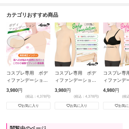
カテゴリおすすめ商品
コスプレ専用 ボデ
コスプレ専用 ボデ
コスプレ専
ィファンデーショ
ィファンデーショ
ィファンデ
ン メッシュタイプ
ン ノーマルタイ
ン 胸あり
3,980
円
3,980
円
4,980
円
プ ベージュ
(税込：4,378円)
(税込：4,378円)
(税
お気に入り
お気に入り
お気に
閲覧中のページ