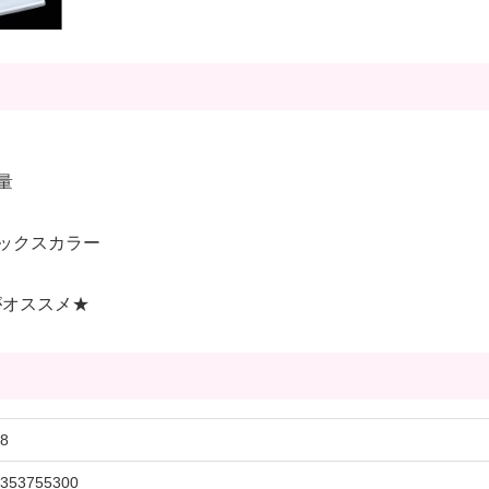
量
ックスカラー
がオススメ★
8
353755300