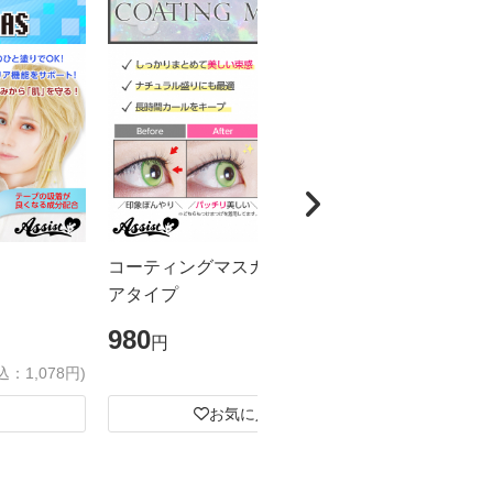
コーティングマスカラAS クリ
フェイスカバ
アタイプ
アップ用接
プ
980
1,100
円
円
込：1,078円)
(税込：1,078円)
お気に入り