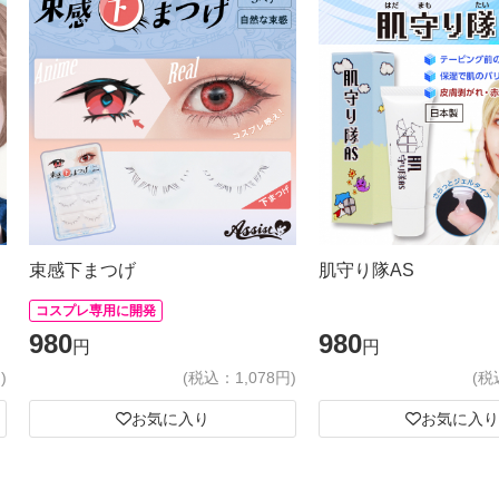
束感下まつげ
肌守り隊AS
コスプレ専用に開発
980
980
円
円
)
(税込：1,078円)
(税
お気に入り
お気に入り