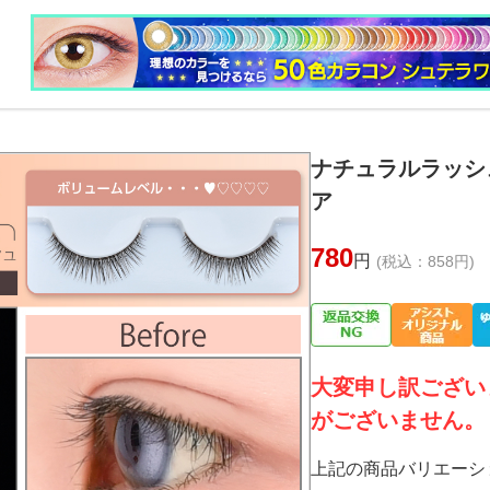
ナチュラルラッシ
ア
780
円
(税込：858円)
大変申し訳ござい
がございません。
上記の商品バリエーシ