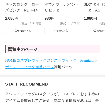
キッズロング ロー
泡でオフ! ポイント
3Dスタイリ
ズピンク NDR-14
リセッター
ーターAS
ビッグサイ
2,680
円
980
円
1,980
円
(税込：2,948円)
(税込：1,078円)
(税
お気に入り
お気に入り
お気に
閲覧中のページ
HOME
コスプレウィッグ
アシストウィッグ Premium
ポイントウィッグ
襟足パーツ
襟足パーツ
STAFF RECOMMEND
アシストウィッグのスタッフが、コスプレにおすすめの
アイテムを厳選してご紹介！気になる情報があれば、是