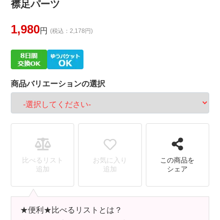
襟足パーツ
1,980
円
(税込：2,178円)
商品バリエーションの選択
比べるリスト
お気に入り
この商品を
追加
追加
シェア
★便利★比べるリストとは？