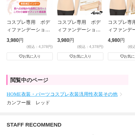
コスプレ専用 ボデ
コスプレ専用 ボデ
コスプレ専
ィファンデーショ
ィファンデーショ
ィファンデ
ン メッシュタイプ
ン ノーマルタイ
ン 胸あり
3,980
円
3,980
円
4,980
円
プ ベージュ
(税込：4,378円)
(税込：4,378円)
(税
お気に入り
お気に入り
お気に
閲覧中のページ
HOME
衣装・パーツ
コスプレ衣装
汎用性衣装
その他
カンフー服 レッド
STAFF RECOMMEND