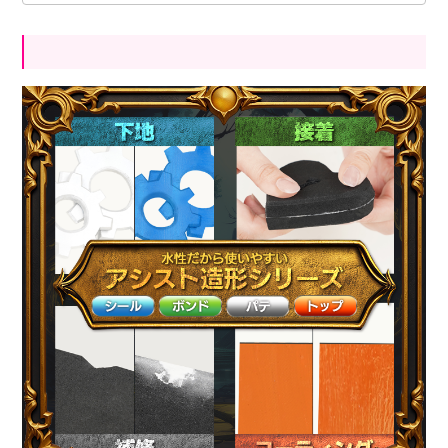
・プロ級の仕上がり
「水性シール」
(下地材)
・盛って削って簡単補修
「水性パテ」
・艶で魅せて綺麗に長持ち
「水性トップ」
・塗布や布張りに便利
「シリコンハケ」