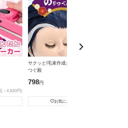
サクッと!毛束作成グルー のり
超強力!! 
つぐ殿
ープ めちゃ
798
1,548
円
円
込：4,620円)
(税込：877円)
お気に入り