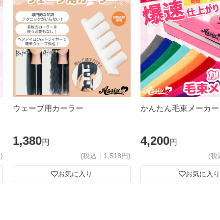
ウェーブ用カーラー
かんたん毛束メーカー
1,380
4,200
円
円
)
(税込：1,518円)
(税
お気に入り
お気に入り