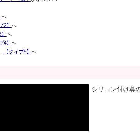
】
へ
プ2】
へ
3】
へ
プ4】
へ
…
【タイプ5】
へ
シリコン付け鼻