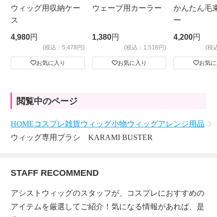
ウィッグ用収納ケー
ウェーブ用カーラー
かんたん毛
ス
ー
4,980
円
1,380
円
4,200
円
(税込：5,478円)
(税込：1,518円)
(税
お気に入り
お気に入り
お気に
閲覧中のページ
HOME
コスプレ雑貨
ウィッグ小物
ウィッグアレンジ用品
ウィッグ専用ブラシ KARAMI BUSTER
STAFF RECOMMEND
アシストウィッグのスタッフが、コスプレにおすすめの
アイテムを厳選してご紹介！気になる情報があれば、是