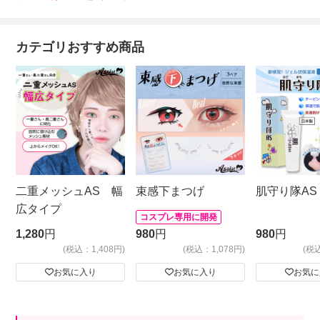
カテゴリおすすめ商品
二重メッシュAS 幅
束感下まつげ
肌守り隊AS
広タイプ
コスプレ専用に開発
1,280
円
980
円
980
円
(税込：1,408円)
(税込：1,078円)
(税
お気に入り
お気に入り
お気に