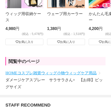
ウィッグ用収納ケー
ウェーブ用カーラー
かんたん毛
ス
ー
4,980
円
1,380
円
4,200
円
(税込：5,478円)
(税込：1,518円)
(税
お気に入り
お気に入り
お気に
閲覧中のページ
HOME
コスプレ雑貨
ウィッグ小物
ウィッグケア用品
ダメージケアスプレー サラサラさん+ 【お得】ビッ
グサイズ
STAFF RECOMMEND