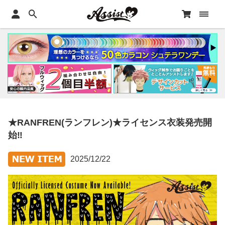
★RANFREN(ランフレン)★ライセンス衣装発売開
始‼
2025/12/22