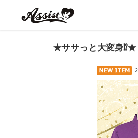
★ササっと大変身⁉★
2