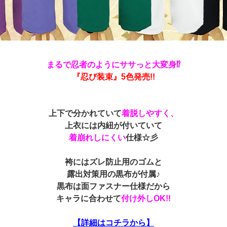
まるで忍者のようにササっと大変身⁉
『忍び装束』5色発売!!
上下で分かれていて
着脱しやすく、
上衣には内紐が付いていて
着崩れしにくい
仕様☆彡
袴にはズレ防止用のゴムと
露出対策用の黒布が付属♪
黒布は面ファスナー仕様だから
キャラに合わせて
付け外しOK!!
【詳細はコチラから】