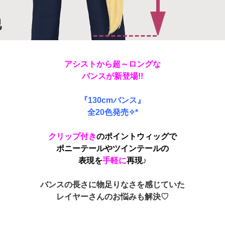
アシストから
超～ロング
な
バンスが新登場!!
『130cmバンス』
全20色
発売✧*
クリップ付き
のポイントウィッグで
ポニーテールやツインテールの
表現を
手軽に
再現♪
バンスの長さに物足りなさを感じていた
レイヤーさんのお悩みも解決♡