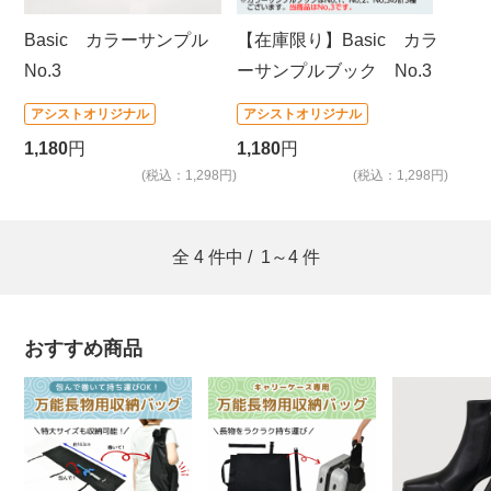
Basic カラーサンプル
【在庫限り】Basic カラ
No.3
ーサンプルブック No.3
アシストオリジナル
アシストオリジナル
1,180
円
1,180
円
(税込：1,298円)
(税込：1,298円)
全
4
件中 /
1～4
件
おすすめ商品