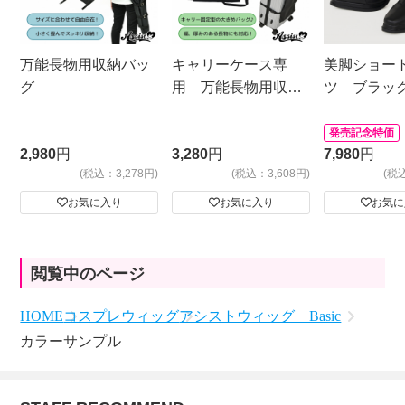
万能長物用収納バッ
キャリーケース専
美脚ショー
グ
用 万能長物用収納
ツ ブラッ
バッグ
発売記念特価
2,980
円
3,280
円
7,980
円
(税込：3,278円)
(税込：3,608円)
(税
お気に入り
お気に入り
お気に
閲覧中のページ
HOME
コスプレウィッグ
アシストウィッグ Basic
カラーサンプル