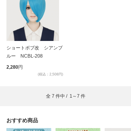
ショートボブ改 シアンブ
ルー NCBL-208
2,280
円
(税込：2,508円)
全
7
件中 /
1～7
件
おすすめ商品