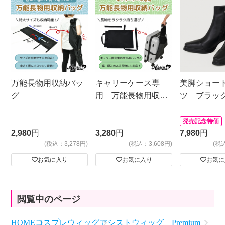
万能長物用収納バッ
キャリーケース専
美脚ショー
グ
用 万能長物用収納
ツ ブラッ
バッグ
発売記念特価
2,980
円
3,280
円
7,980
円
(税込：3,278円)
(税込：3,608円)
(税
お気に入り
お気に入り
お気に
閲覧中のページ
HOME
コスプレウィッグ
アシストウィッグ Premium